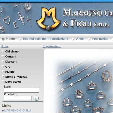
Home
Esempi della nostra produzione
Anelli
Fedi nuziali
Home
Registrazione
Chi siamo
Contatti
Diamanti
Oro
Platino
Storia di Valenza
Dove siamo
Login:
Password:
Links
MARAGNO GIOIELLI